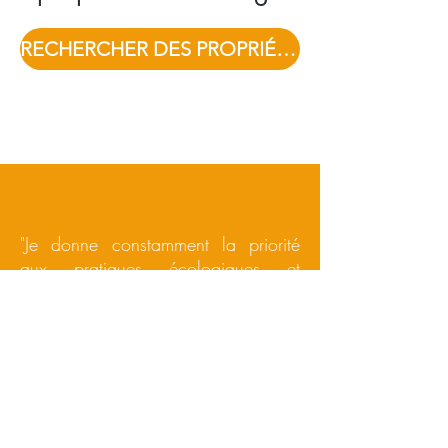
RECHERCHER DES PROPRIÉTÉS
"Je donne constamment la priorité
aux pratiques écologiques et
durables pour contribuer
positivement à la croissance et au
bien-être de la communauté locale."
Marina Valenzi
LIRE NOTRE BLOG